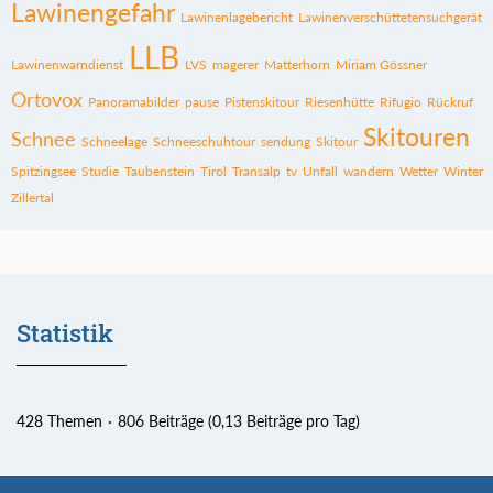
Lawinengefahr
Lawinenlagebericht
Lawinenverschüttetensuchgerät
LLB
Lawinenwarndienst
LVS
magerer
Matterhorn
Miriam Gössner
Ortovox
Panoramabilder
pause
Pistenskitour
Riesenhütte
Rifugio
Rückruf
Skitouren
Schnee
Schneelage
Schneeschuhtour
sendung
Skitour
Spitzingsee
Studie
Taubenstein
Tirol
Transalp
tv
Unfall
wandern
Wetter
Winter
Zillertal
Statistik
428 Themen
806 Beiträge (0,13 Beiträge pro Tag)