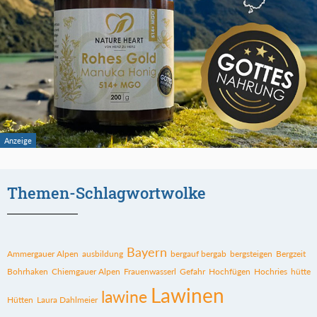
Themen-Schlagwortwolke
Bayern
Ammergauer Alpen
ausbildung
bergauf bergab
bergsteigen
Bergzeit
Bohrhaken
Chiemgauer Alpen
Frauenwasserl
Gefahr
Hochfügen
Hochries
hütte
Lawinen
lawine
Hütten
Laura Dahlmeier