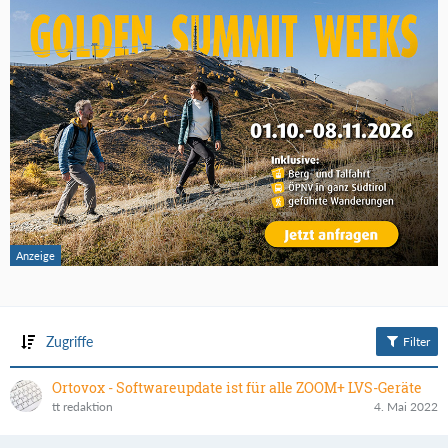
Zugriffe
Filter
Ortovox - Softwareupdate ist für alle ZOOM+ LVS-Geräte
tt redaktion
4. Mai 2022