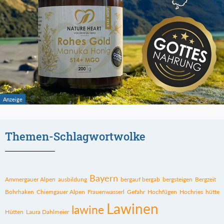
Themen-Schlagwortwolke
Bayern
Ammergauer Alpen
ausbildung
bergauf bergab
bergsteigen
Bergzeit
Bohrhaken
Chiemgauer Alpen
Frauenwasserl
Gefahr
Hochfügen
Hochries
hütte
Lawinen
lawine
Hütten
Laura Dahlmeier