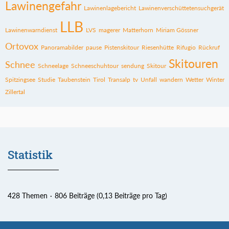
Lawinengefahr
Lawinenlagebericht
Lawinenverschüttetensuchgerät
LLB
Lawinenwarndienst
LVS
magerer
Matterhorn
Miriam Gössner
Ortovox
Panoramabilder
pause
Pistenskitour
Riesenhütte
Rifugio
Rückruf
Skitouren
Schnee
Schneelage
Schneeschuhtour
sendung
Skitour
Spitzingsee
Studie
Taubenstein
Tirol
Transalp
tv
Unfall
wandern
Wetter
Winter
Zillertal
Statistik
428 Themen
806 Beiträge (0,13 Beiträge pro Tag)