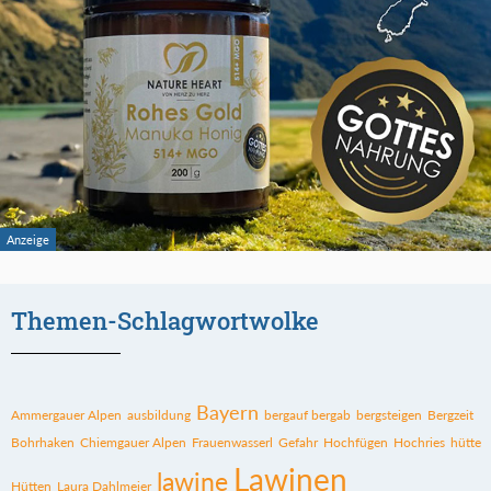
Themen-Schlagwortwolke
Bayern
Ammergauer Alpen
ausbildung
bergauf bergab
bergsteigen
Bergzeit
Bohrhaken
Chiemgauer Alpen
Frauenwasserl
Gefahr
Hochfügen
Hochries
hütte
Lawinen
lawine
Hütten
Laura Dahlmeier