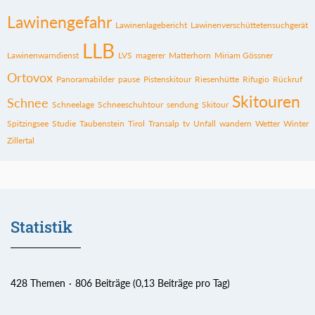
Lawinengefahr
Lawinenlagebericht
Lawinenverschüttetensuchgerät
LLB
Lawinenwarndienst
LVS
magerer
Matterhorn
Miriam Gössner
Ortovox
Panoramabilder
pause
Pistenskitour
Riesenhütte
Rifugio
Rückruf
Skitouren
Schnee
Schneelage
Schneeschuhtour
sendung
Skitour
Spitzingsee
Studie
Taubenstein
Tirol
Transalp
tv
Unfall
wandern
Wetter
Winter
Zillertal
Statistik
428 Themen
806 Beiträge (0,13 Beiträge pro Tag)