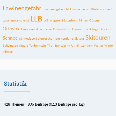
Lawinengefahr
Lawinenlagebericht
Lawinenverschüttetensuchgerät
LLB
Lawinenwarndienst
LVS
magerer
Matterhorn
Miriam Gössner
Ortovox
Panoramabilder
pause
Pistenskitour
Riesenhütte
Rifugio
Rückruf
Skitouren
Schnee
Schneelage
Schneeschuhtour
sendung
Skitour
Spitzingsee
Studie
Taubenstein
Tirol
Transalp
tv
Unfall
wandern
Wetter
Winter
Zillertal
Statistik
428 Themen
806 Beiträge (0,13 Beiträge pro Tag)