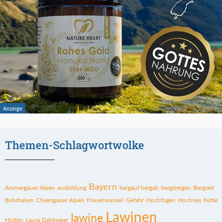
Themen-Schlagwortwolke
Bayern
Ammergauer Alpen
ausbildung
bergauf bergab
bergsteigen
Bergzeit
Bohrhaken
Chiemgauer Alpen
Frauenwasserl
Gefahr
Hochfügen
Hochries
hütte
Lawinen
lawine
Hütten
Laura Dahlmeier