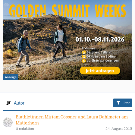
Autor
Filter
Biathletinnen Miriam Gössner und Laura Dahlmeier am
Matterhorn
tt redaktion
24. August 2015