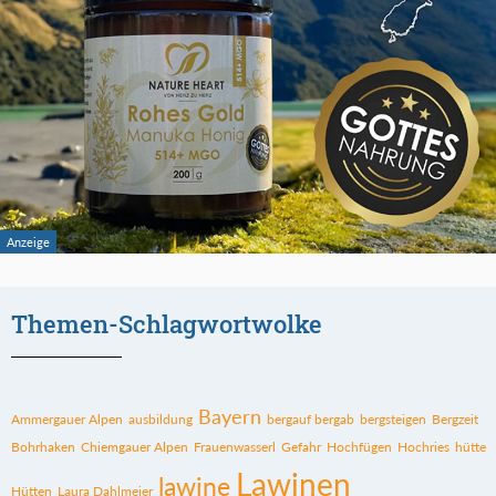
Themen-Schlagwortwolke
Bayern
Ammergauer Alpen
ausbildung
bergauf bergab
bergsteigen
Bergzeit
Bohrhaken
Chiemgauer Alpen
Frauenwasserl
Gefahr
Hochfügen
Hochries
hütte
Lawinen
lawine
Hütten
Laura Dahlmeier