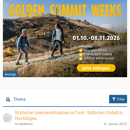
Thema
Filter
Kritische Lawinensituation in Tirol - tödlicher Unfall in
Hochfügen
tt redaktion
8. Januar 2015