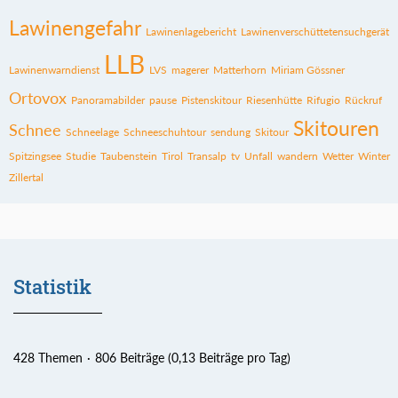
Lawinengefahr
Lawinenlagebericht
Lawinenverschüttetensuchgerät
LLB
Lawinenwarndienst
LVS
magerer
Matterhorn
Miriam Gössner
Ortovox
Panoramabilder
pause
Pistenskitour
Riesenhütte
Rifugio
Rückruf
Skitouren
Schnee
Schneelage
Schneeschuhtour
sendung
Skitour
Spitzingsee
Studie
Taubenstein
Tirol
Transalp
tv
Unfall
wandern
Wetter
Winter
Zillertal
Statistik
428 Themen
806 Beiträge (0,13 Beiträge pro Tag)