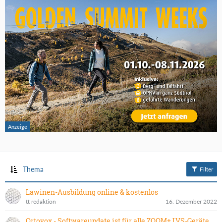
Thema
Filter
Lawinen-Ausbildung online & kostenlos
tt redaktion
16. Dezember 2022
Ortovox - Softwareupdate ist für alle ZOOM+ LVS-Geräte