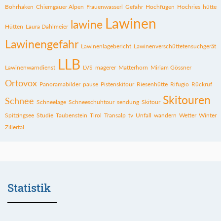
Bohrhaken
Chiemgauer Alpen
Frauenwasserl
Gefahr
Hochfügen
Hochries
hütte
Lawinen
lawine
Hütten
Laura Dahlmeier
Lawinengefahr
Lawinenlagebericht
Lawinenverschüttetensuchgerät
LLB
Lawinenwarndienst
LVS
magerer
Matterhorn
Miriam Gössner
Ortovox
Panoramabilder
pause
Pistenskitour
Riesenhütte
Rifugio
Rückruf
Skitouren
Schnee
Schneelage
Schneeschuhtour
sendung
Skitour
Spitzingsee
Studie
Taubenstein
Tirol
Transalp
tv
Unfall
wandern
Wetter
Winter
Zillertal
Statistik