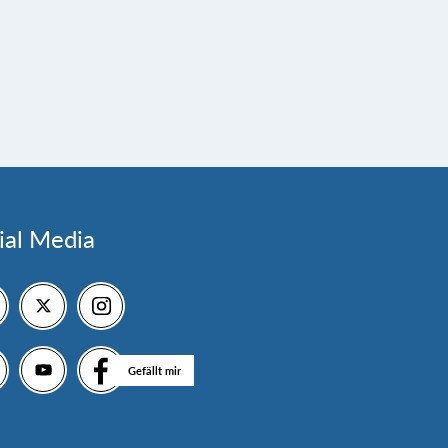
ial Media
Gefällt mir