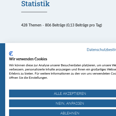
Statistik
428 Themen
806 Beiträge (0,13 Beiträge pro Tag)
Datenschutzbest
Wir verwenden Cookies
Tourentipp
Service
Wir können diese zur Analyse unserer Besucherdaten platzieren, um unsere We
verbessern, personalisierte Inhalte anzuzeigen und Ihnen ein großartiges Webse
Erlebnis zu bieten. Für weitere Informationen zu den von uns verwendeten Co
Über uns
Wetter & Lawine
öffnen Sie die Einstellungen.
Touren
Bergjournal
Hütten
Gipfelkonferenz
MyTourentipp
ALLE AKZEPTIEREN
NEIN, ANPASSEN
ABLEHNEN