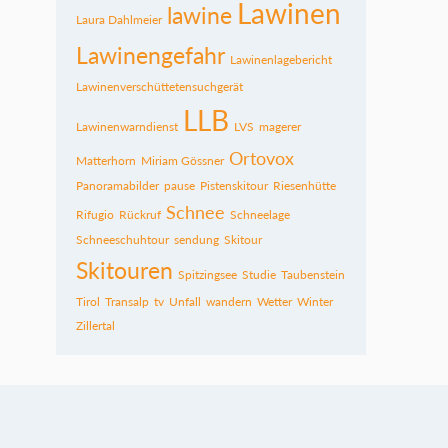
Lawinen
lawine
Laura Dahlmeier
Lawinengefahr
Lawinenlagebericht
Lawinenverschüttetensuchgerät
LLB
Lawinenwarndienst
LVS
magerer
Ortovox
Matterhorn
Miriam Gössner
Panoramabilder
pause
Pistenskitour
Riesenhütte
Schnee
Rifugio
Rückruf
Schneelage
Schneeschuhtour
sendung
Skitour
Skitouren
Spitzingsee
Studie
Taubenstein
Tirol
Transalp
tv
Unfall
wandern
Wetter
Winter
Zillertal