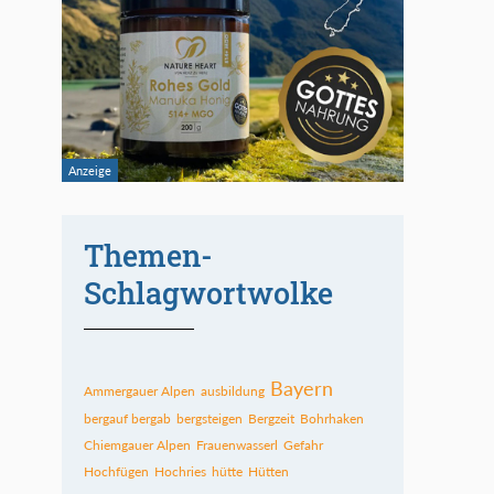
Themen-
Schlagwortwolke
Bayern
Ammergauer Alpen
ausbildung
bergauf bergab
bergsteigen
Bergzeit
Bohrhaken
Chiemgauer Alpen
Frauenwasserl
Gefahr
Hochfügen
Hochries
hütte
Hütten