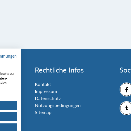
immungen
Rechtliche Infos
Soc
bseite zu
iten-
okies
nlage
Kontakt
Impressum
Datenschutz
Nutzungsbedingungen
Sitemap