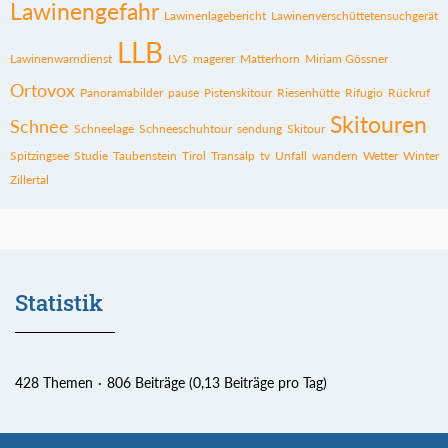
Lawinengefahr
Lawinenlagebericht
Lawinenverschüttetensuchgerät
LLB
Lawinenwarndienst
LVS
magerer
Matterhorn
Miriam Gössner
Ortovox
Panoramabilder
pause
Pistenskitour
Riesenhütte
Rifugio
Rückruf
Skitouren
Schnee
Schneelage
Schneeschuhtour
sendung
Skitour
Spitzingsee
Studie
Taubenstein
Tirol
Transalp
tv
Unfall
wandern
Wetter
Winter
Zillertal
Statistik
428 Themen
806 Beiträge (0,13 Beiträge pro Tag)