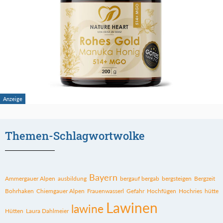
Themen-Schlagwortwolke
Bayern
Ammergauer Alpen
ausbildung
bergauf bergab
bergsteigen
Bergzeit
Bohrhaken
Chiemgauer Alpen
Frauenwasserl
Gefahr
Hochfügen
Hochries
hütte
Lawinen
lawine
Hütten
Laura Dahlmeier