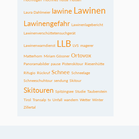
Lawinen
lawine
Laura Dahlmeier
Lawinengefahr
Lawinenlagebericht
Lawinenverschüttetensuchgerät
LLB
Lawinenwarndienst
LVS
magerer
Ortovox
Matterhorn
Miriam Gössner
Panoramabilder
pause
Pistenskitour
Riesenhütte
Schnee
Rifugio
Rückruf
Schneelage
Schneeschuhtour
sendung
Skitour
Skitouren
Spitzingsee
Studie
Taubenstein
Tirol
Transalp
tv
Unfall
wandern
Wetter
Winter
Zillertal