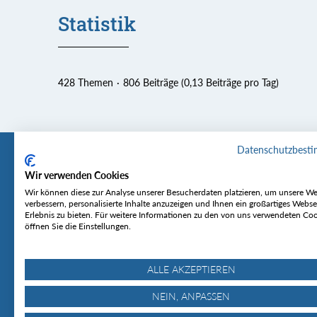
Statistik
428 Themen
806 Beiträge (0,13 Beiträge pro Tag)
Datenschutzbest
Wir verwenden Cookies
Tourentipp
Service
Wir können diese zur Analyse unserer Besucherdaten platzieren, um unsere We
verbessern, personalisierte Inhalte anzuzeigen und Ihnen ein großartiges Webse
Erlebnis zu bieten. Für weitere Informationen zu den von uns verwendeten Co
Über uns
Wetter & Lawine
öffnen Sie die Einstellungen.
Touren
Bergjournal
Hütten
Gipfelkonferenz
MyTourentipp
ALLE AKZEPTIEREN
NEIN, ANPASSEN