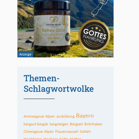
Themen-
Schlagwortwolke
Bayern
Ammergauer Alpen
ausbildung
bergauf bergab
bergsteigen
Bergzeit
Bohrhaken
Chiemgauer Alpen
Frauenwasserl
Gefahr
Hochfügen
Hochries
hütte
Hütten