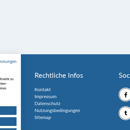
immungen
Rechtliche Infos
Soc
bseite zu
iten-
okies
nlage
Kontakt
Impressum
Datenschutz
Nutzungsbedingungen
Sitemap