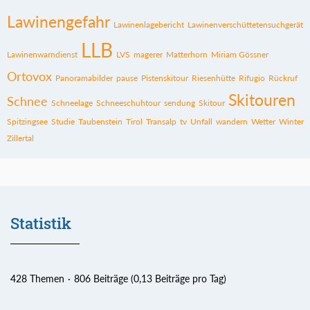
Lawinengefahr
Lawinenlagebericht
Lawinenverschüttetensuchgerät
LLB
Lawinenwarndienst
LVS
magerer
Matterhorn
Miriam Gössner
Ortovox
Panoramabilder
pause
Pistenskitour
Riesenhütte
Rifugio
Rückruf
Skitouren
Schnee
Schneelage
Schneeschuhtour
sendung
Skitour
Spitzingsee
Studie
Taubenstein
Tirol
Transalp
tv
Unfall
wandern
Wetter
Winter
Zillertal
Statistik
428 Themen
806 Beiträge (0,13 Beiträge pro Tag)