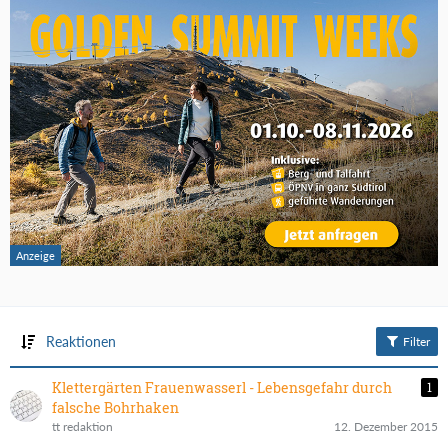
Reaktionen
Filter
Klettergärten Frauenwasserl - Lebensgefahr durch
1
falsche Bohrhaken
tt redaktion
12. Dezember 2015