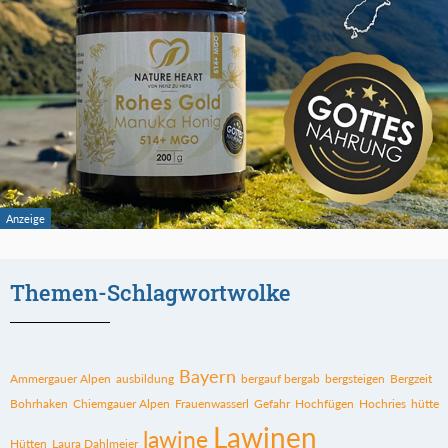
Themen-Schlagwortwolke
Bayern
Ammergauer Alpen
ausbildung
bergauf bergab
bergsteigen
Bergzeit
Bohrhaken
Chiemgauer Alpen
Frauenwasserl
Gefahr
Hochfügen
Hochries
hütte
Lawinen
lawine
Hütten
Laura Dahlmeier