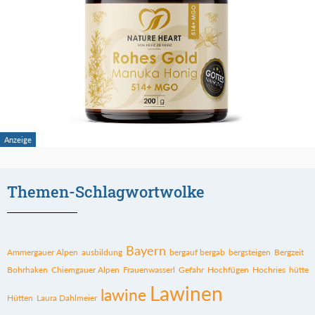
Themen-Schlagwortwolke
Bayern
Ammergauer Alpen
ausbildung
bergauf bergab
bergsteigen
Bergzeit
Bohrhaken
Chiemgauer Alpen
Frauenwasserl
Gefahr
Hochfügen
Hochries
hütte
Lawinen
lawine
Hütten
Laura Dahlmeier