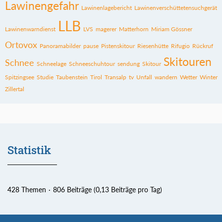
Lawinengefahr
Lawinenlagebericht
Lawinenverschüttetensuchgerät
LLB
Lawinenwarndienst
LVS
magerer
Matterhorn
Miriam Gössner
Ortovox
Panoramabilder
pause
Pistenskitour
Riesenhütte
Rifugio
Rückruf
Skitouren
Schnee
Schneelage
Schneeschuhtour
sendung
Skitour
Spitzingsee
Studie
Taubenstein
Tirol
Transalp
tv
Unfall
wandern
Wetter
Winter
Zillertal
Statistik
428 Themen
806 Beiträge (0,13 Beiträge pro Tag)