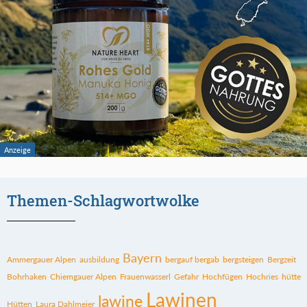
Themen-Schlagwortwolke
Bayern
Ammergauer Alpen
ausbildung
bergauf bergab
bergsteigen
Bergzeit
Bohrhaken
Chiemgauer Alpen
Frauenwasserl
Gefahr
Hochfügen
Hochries
hütte
Lawinen
lawine
Hütten
Laura Dahlmeier