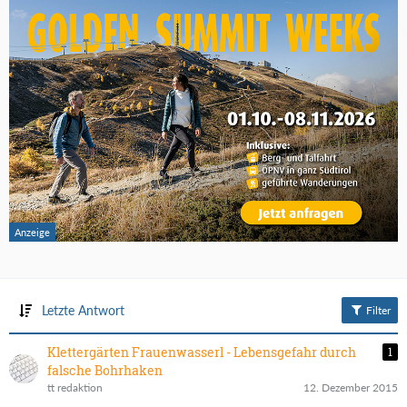
Letzte Antwort
Filter
Klettergärten Frauenwasserl - Lebensgefahr durch
1
falsche Bohrhaken
tt redaktion
12. Dezember 2015