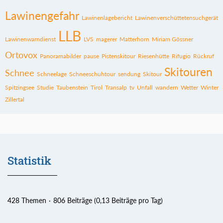
Lawinengefahr
Lawinenlagebericht
Lawinenverschüttetensuchgerät
LLB
Lawinenwarndienst
LVS
magerer
Matterhorn
Miriam Gössner
Ortovox
Panoramabilder
pause
Pistenskitour
Riesenhütte
Rifugio
Rückruf
Skitouren
Schnee
Schneelage
Schneeschuhtour
sendung
Skitour
Spitzingsee
Studie
Taubenstein
Tirol
Transalp
tv
Unfall
wandern
Wetter
Winter
Zillertal
Statistik
428 Themen
806 Beiträge (0,13 Beiträge pro Tag)