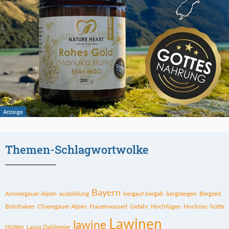
Themen-Schlagwortwolke
Bayern
Ammergauer Alpen
ausbildung
bergauf bergab
bergsteigen
Bergzeit
Bohrhaken
Chiemgauer Alpen
Frauenwasserl
Gefahr
Hochfügen
Hochries
hütte
Lawinen
lawine
Hütten
Laura Dahlmeier