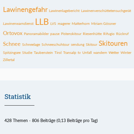
Lawinengefahr
Lawinenlagebericht
Lawinenverschüttetensuchgerät
LLB
Lawinenwarndienst
LVS
magerer
Matterhorn
Miriam Gössner
Ortovox
Panoramabilder
pause
Pistenskitour
Riesenhütte
Rifugio
Rückruf
Skitouren
Schnee
Schneelage
Schneeschuhtour
sendung
Skitour
Spitzingsee
Studie
Taubenstein
Tirol
Transalp
tv
Unfall
wandern
Wetter
Winter
Zillertal
Statistik
428 Themen
806 Beiträge (0,13 Beiträge pro Tag)