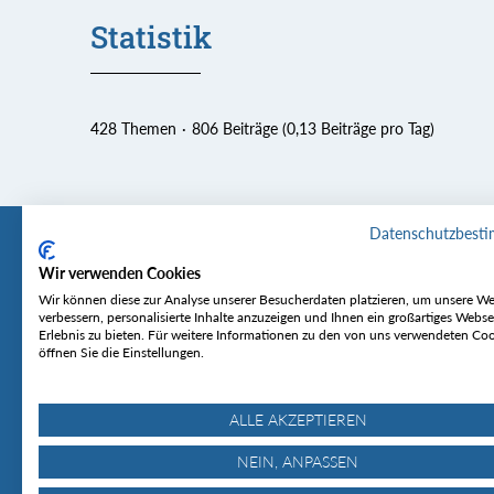
Statistik
428 Themen
806 Beiträge (0,13 Beiträge pro Tag)
Datenschutzbest
Wir verwenden Cookies
Tourentipp
Service
Wir können diese zur Analyse unserer Besucherdaten platzieren, um unsere We
verbessern, personalisierte Inhalte anzuzeigen und Ihnen ein großartiges Webse
Erlebnis zu bieten. Für weitere Informationen zu den von uns verwendeten Co
Über uns
Wetter & Lawine
öffnen Sie die Einstellungen.
Touren
Bergjournal
Hütten
Gipfelkonferenz
MyTourentipp
ALLE AKZEPTIEREN
NEIN, ANPASSEN