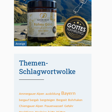
Themen-
Schlagwortwolke
Bayern
Ammergauer Alpen
ausbildung
bergauf bergab
bergsteigen
Bergzeit
Bohrhaken
Chiemgauer Alpen
Frauenwasserl
Gefahr
Hochfügen
Hochries
hütte
Hütten