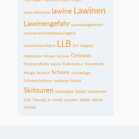
Lawinen
lawine
Laura Dahlmeier
Lawinengefahr
Lawinenlagebericht
Lawinenverschüttetensuchgerät
LLB
Lawinenwarndienst
LVS
magerer
Ortovox
Matterhorn
Miriam Gössner
Panoramabilder
pause
Pistenskitour
Riesenhütte
Schnee
Rifugio
Rückruf
Schneelage
Schneeschuhtour
sendung
Skitour
Skitouren
Spitzingsee
Studie
Taubenstein
Tirol
Transalp
tv
Unfall
wandern
Wetter
Winter
Zillertal