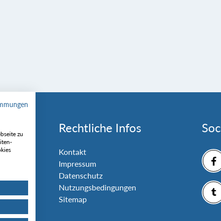
immungen
Rechtliche Infos
Soc
bseite zu
iten-
okies
nlage
Kontakt
Impressum
Datenschutz
Nutzungsbedingungen
Sitemap