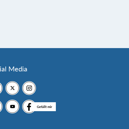
ial Media
Gefällt mir