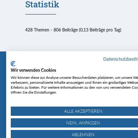
Statistik
428 Themen
806 Beiträge (0,13 Beiträge pro Tag)
Datenschutzbest
Wir verwenden Cookies
Tourentipp
Service
Wir können diese zur Analyse unserer Besucherdaten platzieren, um unsere We
verbessern, personalisierte Inhalte anzuzeigen und Ihnen ein großartiges Webse
Erlebnis zu bieten. Für weitere Informationen zu den von uns verwendeten Co
Über uns
Wetter & Lawine
öffnen Sie die Einstellungen.
Touren
Bergjournal
Hütten
Gipfelkonferenz
MyTourentipp
ALLE AKZEPTIEREN
NEIN, ANPASSEN
ABLEHNEN