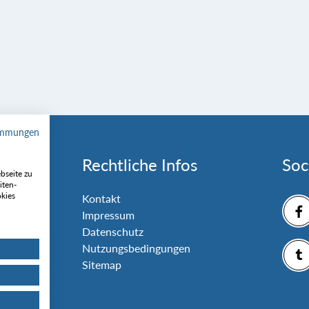
immungen
Rechtliche Infos
Soc
bseite zu
iten-
okies
nlage
Kontakt
Impressum
Datenschutz
Nutzungsbedingungen
Sitemap