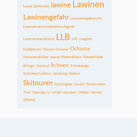
Lawinen
lawine
Laura Dahlmeier
Lawinengefahr
Lawinenlagebericht
Lawinenverschüttetensuchgerät
LLB
Lawinenwarndienst
LVS
magerer
Ortovox
Matterhorn
Miriam Gössner
Panoramabilder
pause
Pistenskitour
Riesenhütte
Schnee
Rifugio
Rückruf
Schneelage
Schneeschuhtour
sendung
Skitour
Skitouren
Spitzingsee
Studie
Taubenstein
Tirol
Transalp
tv
Unfall
wandern
Wetter
Winter
Zillertal