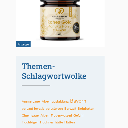
Themen-
Schlagwortwolke
Bayern
Ammergauer Alpen
ausbildung
bergauf bergab
bergsteigen
Bergzeit
Bohrhaken
Chiemgauer Alpen
Frauenwasserl
Gefahr
Hochfügen
Hochries
hütte
Hütten