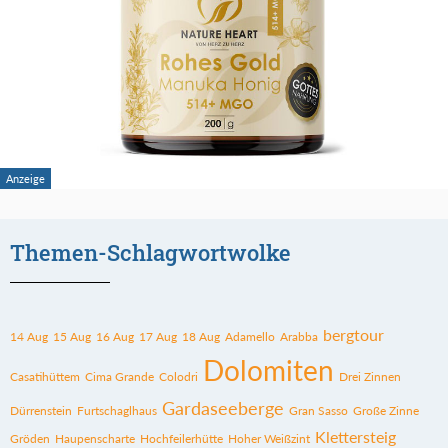
Themen-Schlagwortwolke
bergtour
14 Aug
15 Aug
16 Aug
17 Aug
18 Aug
Adamello
Arabba
Dolomiten
Casatihüttem
Cima Grande
Colodri
Drei Zinnen
Gardaseeberge
Dürrenstein
Furtschaglhaus
Gran Sasso
Große Zinne
Klettersteig
Gröden
Haupenscharte
Hochfeilerhütte
Hoher Weißzint