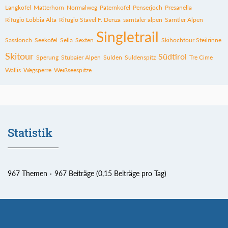
Langkofel
Matterhorn
Normalweg
Paternkofel
Penserjoch
Presanella
Rifugio Lobbia Alta
Rifugio Stavel F. Denza
sarntaler alpen
Sarntler Alpen
Singletrail
Sasslonch
Seekofel
Sella
Sexten
Skihochtour Steilrinne
Skitour
Südtirol
Sperung
Stubaier Alpen
Sulden
Suldenspitz
Tre Cime
Wallis
Wegsperre
Weißseespitze
Statistik
967 Themen
967 Beiträge (0,15 Beiträge pro Tag)