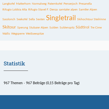
Langkofel
Matterhorn
Normalweg
Paternkofel
Penserjoch
Presanella
Rifugio Lobbia Alta
Rifugio Stavel F. Denza
sarntaler alpen
Sarntler Alpen
Singletrail
Sasslonch
Seekofel
Sella
Sexten
Skihochtour Steilrinne
Skitour
Südtirol
Sperung
Stubaier Alpen
Sulden
Suldenspitz
Tre Cime
Wallis
Wegsperre
Weißseespitze
Statistik
967 Themen
967 Beiträge (0,15 Beiträge pro Tag)