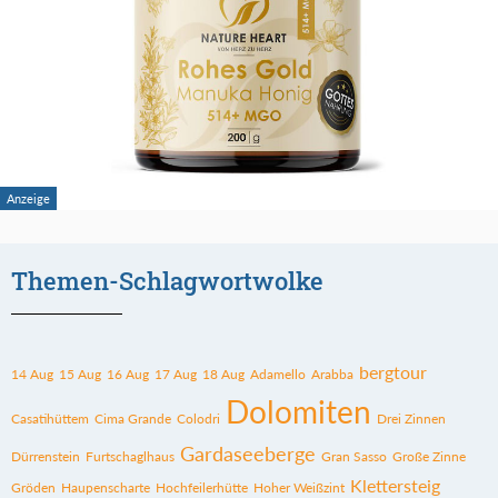
Themen-Schlagwortwolke
bergtour
14 Aug
15 Aug
16 Aug
17 Aug
18 Aug
Adamello
Arabba
Dolomiten
Casatihüttem
Cima Grande
Colodri
Drei Zinnen
Gardaseeberge
Dürrenstein
Furtschaglhaus
Gran Sasso
Große Zinne
Klettersteig
Gröden
Haupenscharte
Hochfeilerhütte
Hoher Weißzint