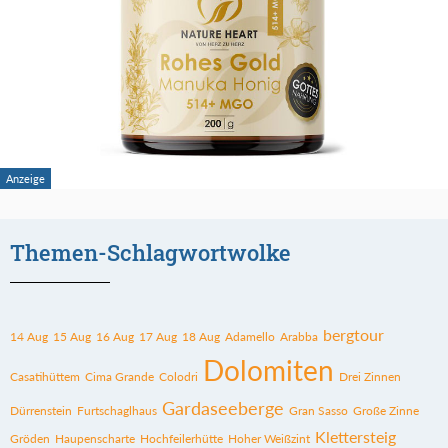
Themen-Schlagwortwolke
bergtour
14 Aug
15 Aug
16 Aug
17 Aug
18 Aug
Adamello
Arabba
Dolomiten
Casatihüttem
Cima Grande
Colodri
Drei Zinnen
Gardaseeberge
Dürrenstein
Furtschaglhaus
Gran Sasso
Große Zinne
Klettersteig
Gröden
Haupenscharte
Hochfeilerhütte
Hoher Weißzint