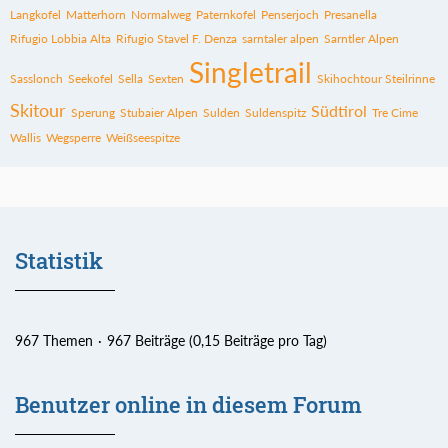
Langkofel
Matterhorn
Normalweg
Paternkofel
Penserjoch
Presanella
Rifugio Lobbia Alta
Rifugio Stavel F. Denza
sarntaler alpen
Sarntler Alpen
Singletrail
Sasslonch
Seekofel
Sella
Sexten
Skihochtour Steilrinne
Skitour
Südtirol
Sperung
Stubaier Alpen
Sulden
Suldenspitz
Tre Cime
Wallis
Wegsperre
Weißseespitze
Statistik
967 Themen
967 Beiträge (0,15 Beiträge pro Tag)
Benutzer online in diesem Forum