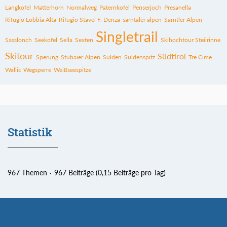
Langkofel
Matterhorn
Normalweg
Paternkofel
Penserjoch
Presanella
Rifugio Lobbia Alta
Rifugio Stavel F. Denza
sarntaler alpen
Sarntler Alpen
Singletrail
Sasslonch
Seekofel
Sella
Sexten
Skihochtour Steilrinne
Skitour
Südtirol
Sperung
Stubaier Alpen
Sulden
Suldenspitz
Tre Cime
Wallis
Wegsperre
Weißseespitze
Statistik
967 Themen
967 Beiträge (0,15 Beiträge pro Tag)