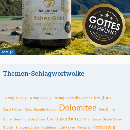
Themen-Schlagwortwolke
bergtour
14 Aug
15 Aug
16 Aug
17 Aug
18 Aug
Adamello
Arabba
Dolomiten
Casatihüttem
Cima Grande
Colodri
Drei Zinnen
Gardaseeberge
Dürrenstein
Furtschaglhaus
Gran Sasso
Große Zinne
Klettersteig
Gröden
Haupenscharte
Hochfeilerhütte
Hoher Weißzint