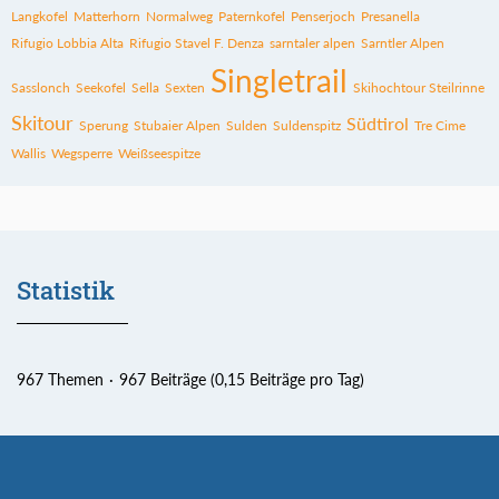
Langkofel
Matterhorn
Normalweg
Paternkofel
Penserjoch
Presanella
Rifugio Lobbia Alta
Rifugio Stavel F. Denza
sarntaler alpen
Sarntler Alpen
Singletrail
Sasslonch
Seekofel
Sella
Sexten
Skihochtour Steilrinne
Skitour
Südtirol
Sperung
Stubaier Alpen
Sulden
Suldenspitz
Tre Cime
Wallis
Wegsperre
Weißseespitze
Statistik
967 Themen
967 Beiträge (0,15 Beiträge pro Tag)