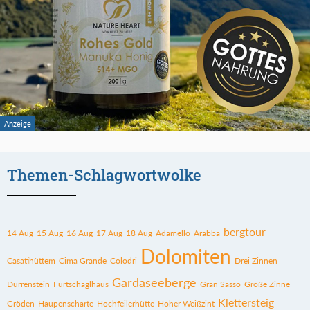
Themen-Schlagwortwolke
bergtour
14 Aug
15 Aug
16 Aug
17 Aug
18 Aug
Adamello
Arabba
Dolomiten
Casatihüttem
Cima Grande
Colodri
Drei Zinnen
Gardaseeberge
Dürrenstein
Furtschaglhaus
Gran Sasso
Große Zinne
Klettersteig
Gröden
Haupenscharte
Hochfeilerhütte
Hoher Weißzint