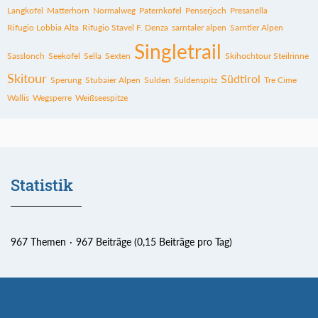
Langkofel
Matterhorn
Normalweg
Paternkofel
Penserjoch
Presanella
Rifugio Lobbia Alta
Rifugio Stavel F. Denza
sarntaler alpen
Sarntler Alpen
Singletrail
Sasslonch
Seekofel
Sella
Sexten
Skihochtour Steilrinne
Skitour
Südtirol
Sperung
Stubaier Alpen
Sulden
Suldenspitz
Tre Cime
Wallis
Wegsperre
Weißseespitze
Statistik
967 Themen
967 Beiträge (0,15 Beiträge pro Tag)