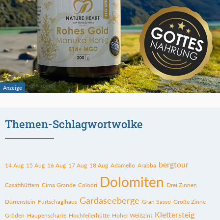
Themen-Schlagwortwolke
bergtour
14 Aug
15 Aug
16 Aug
17 Aug
18 Aug
Adamello
Arabba
Dolomiten
Casatihüttem
Cima Grande
Colodri
Drei Zinnen
Gardaseeberge
Dürrenstein
Furtschaglhaus
Gran Sasso
Große Zinne
Klettersteig
Gröden
Haupenscharte
Hochfeilerhütte
Hoher Weißzint