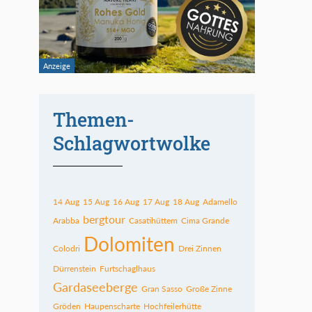
Themen-
Schlagwortwolke
14 Aug
15 Aug
16 Aug
17 Aug
18 Aug
Adamello
bergtour
Arabba
Casatihüttem
Cima Grande
Dolomiten
Colodri
Drei Zinnen
Dürrenstein
Furtschaglhaus
Gardaseeberge
Gran Sasso
Große Zinne
Gröden
Haupenscharte
Hochfeilerhütte