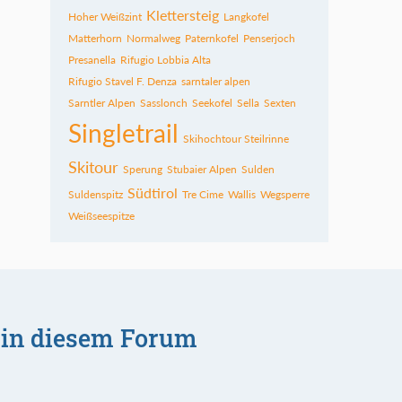
Klettersteig
Hoher Weißzint
Langkofel
Matterhorn
Normalweg
Paternkofel
Penserjoch
Presanella
Rifugio Lobbia Alta
Rifugio Stavel F. Denza
sarntaler alpen
Sarntler Alpen
Sasslonch
Seekofel
Sella
Sexten
Singletrail
Skihochtour Steilrinne
Skitour
Sperung
Stubaier Alpen
Sulden
Südtirol
Suldenspitz
Tre Cime
Wallis
Wegsperre
Weißseespitze
 in diesem Forum