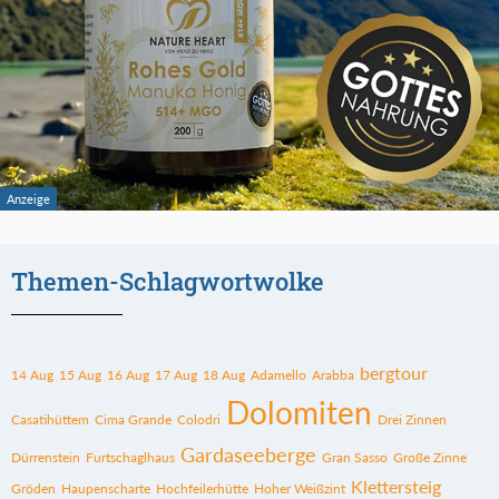
Themen-Schlagwortwolke
bergtour
14 Aug
15 Aug
16 Aug
17 Aug
18 Aug
Adamello
Arabba
Dolomiten
Casatihüttem
Cima Grande
Colodri
Drei Zinnen
Gardaseeberge
Dürrenstein
Furtschaglhaus
Gran Sasso
Große Zinne
Klettersteig
Gröden
Haupenscharte
Hochfeilerhütte
Hoher Weißzint