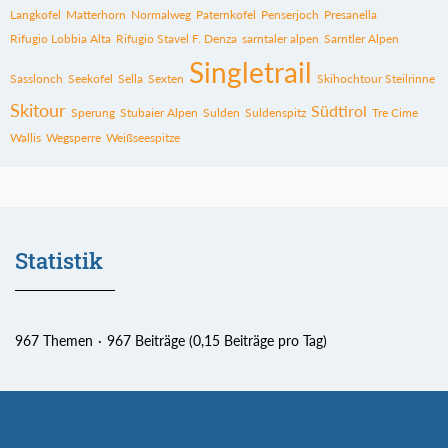
Langkofel
Matterhorn
Normalweg
Paternkofel
Penserjoch
Presanella
Rifugio Lobbia Alta
Rifugio Stavel F. Denza
sarntaler alpen
Sarntler Alpen
Singletrail
Sasslonch
Seekofel
Sella
Sexten
Skihochtour Steilrinne
Skitour
Südtirol
Sperung
Stubaier Alpen
Sulden
Suldenspitz
Tre Cime
Wallis
Wegsperre
Weißseespitze
Statistik
967 Themen
967 Beiträge (0,15 Beiträge pro Tag)