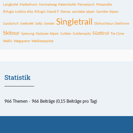
Langkofel
Matterhorn
Normalweg
Paternkofel
Penserjoch
Presanella
Rifugio Lobbia Alta
Rifugio Stavel F. Denza
sarntaler alpen
Sarntler Alpen
Singletrail
Sasslonch
Seekofel
Sella
Sexten
Skihochtour Steilrinne
Skitour
Südtirol
Sperung
Stubaier Alpen
Sulden
Suldenspitz
Tre Cime
Wallis
Wegsperre
Weißseespitze
Statistik
966 Themen
966 Beiträge (0,15 Beiträge pro Tag)