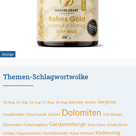
Themen-Schlagwortwolke
bergtour
14 Aug
15 Aug
16 Aug
17 Aug
18 Aug
Adamello
Arabba
Dolomiten
Casatihüttem
Cima Grande
Colodri
Drei Zinnen
Gardaseeberge
Dürrenstein
Furtschaglhaus
Gran Sasso
Große Zinne
Klettersteig
Gröden
Haupenscharte
Hochfeilerhütte
Hoher Weißzint