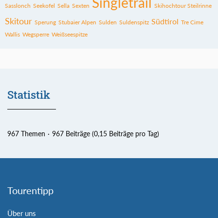
Singletrail
Sasslonch
Seekofel
Sella
Sexten
Skihochtour Steilrinne
Skitour
Südtirol
Sperung
Stubaier Alpen
Sulden
Suldenspitz
Tre Cime
Wallis
Wegsperre
Weißseespitze
Statistik
967 Themen
967 Beiträge (0,15 Beiträge pro Tag)
Tourentipp
Über uns