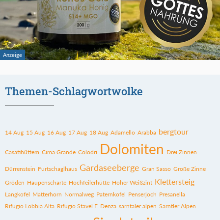
Themen-Schlagwortwolke
bergtour
14 Aug
15 Aug
16 Aug
17 Aug
18 Aug
Adamello
Arabba
Dolomiten
Casatihüttem
Cima Grande
Colodri
Drei Zinnen
Gardaseeberge
Dürrenstein
Furtschaglhaus
Gran Sasso
Große Zinne
Klettersteig
Gröden
Haupenscharte
Hochfeilerhütte
Hoher Weißzint
Langkofel
Matterhorn
Normalweg
Paternkofel
Penserjoch
Presanella
Rifugio Lobbia Alta
Rifugio Stavel F. Denza
sarntaler alpen
Sarntler Alpen