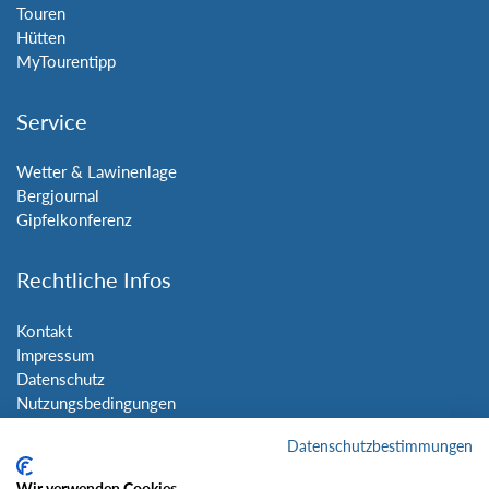
Touren
Hütten
MyTourentipp
Service
Wetter & Lawinenlage
Bergjournal
Gipfelkonferenz
Rechtliche Infos
Kontakt
Impressum
Datenschutz
Nutzungsbedingungen
Sitemap
Datenschutzbestimmungen
Social Media
Wir verwenden Cookies