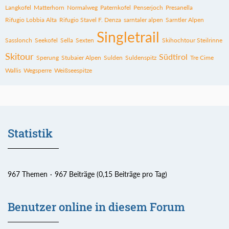
Langkofel
Matterhorn
Normalweg
Paternkofel
Penserjoch
Presanella
Rifugio Lobbia Alta
Rifugio Stavel F. Denza
sarntaler alpen
Sarntler Alpen
Singletrail
Sasslonch
Seekofel
Sella
Sexten
Skihochtour Steilrinne
Skitour
Südtirol
Sperung
Stubaier Alpen
Sulden
Suldenspitz
Tre Cime
Wallis
Wegsperre
Weißseespitze
Statistik
967 Themen
967 Beiträge (0,15 Beiträge pro Tag)
Benutzer online in diesem Forum