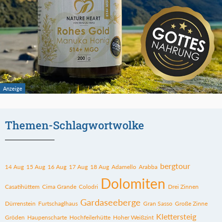
Themen-Schlagwortwolke
bergtour
14 Aug
15 Aug
16 Aug
17 Aug
18 Aug
Adamello
Arabba
Dolomiten
Casatihüttem
Cima Grande
Colodri
Drei Zinnen
Gardaseeberge
Dürrenstein
Furtschaglhaus
Gran Sasso
Große Zinne
Klettersteig
Gröden
Haupenscharte
Hochfeilerhütte
Hoher Weißzint