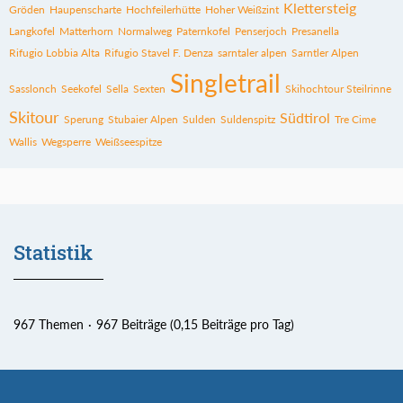
Klettersteig
Gröden
Haupenscharte
Hochfeilerhütte
Hoher Weißzint
Langkofel
Matterhorn
Normalweg
Paternkofel
Penserjoch
Presanella
Rifugio Lobbia Alta
Rifugio Stavel F. Denza
sarntaler alpen
Sarntler Alpen
Singletrail
Sasslonch
Seekofel
Sella
Sexten
Skihochtour Steilrinne
Skitour
Südtirol
Sperung
Stubaier Alpen
Sulden
Suldenspitz
Tre Cime
Wallis
Wegsperre
Weißseespitze
Statistik
967 Themen
967 Beiträge (0,15 Beiträge pro Tag)