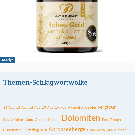
Themen-Schlagwortwolke
bergtour
14 Aug
15 Aug
16 Aug
17 Aug
18 Aug
Adamello
Arabba
Dolomiten
Casatihüttem
Cima Grande
Colodri
Drei Zinnen
Gardaseeberge
Dürrenstein
Furtschaglhaus
Gran Sasso
Große Zinne