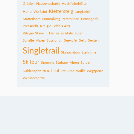
Gröden
Haupenscharte
Hochfeilerhütte
Klettersteig
Hoher Weißzint
Langkofel
Matterhorn
Normalweg
Paternkofel
Penserjoch
Presanella
Rifugio Lobbia Alta
Rifugio Stavel F. Denza
sarntaler alpen
Sarntler Alpen
Sasslonch
Seekofel
Sella
Sexten
Singletrail
Skihochtour Steilrinne
Skitour
Sperung
Stubaier Alpen
Sulden
Südtirol
Suldenspitz
Tre Cime
Wallis
Wegsperre
Weißseespitze