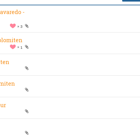
avaredo -
3
Dolomiten
1
iten
omiten
our