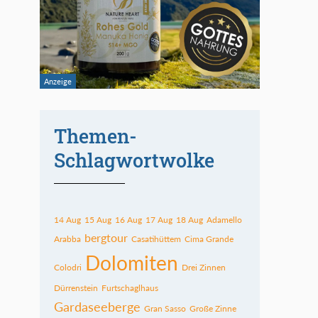
Themen-
Schlagwortwolke
14 Aug
15 Aug
16 Aug
17 Aug
18 Aug
Adamello
bergtour
Arabba
Casatihüttem
Cima Grande
Dolomiten
Colodri
Drei Zinnen
Dürrenstein
Furtschaglhaus
Gardaseeberge
Gran Sasso
Große Zinne