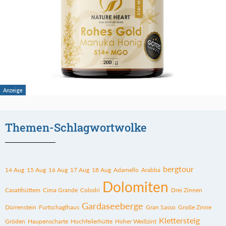
Themen-Schlagwortwolke
bergtour
14 Aug
15 Aug
16 Aug
17 Aug
18 Aug
Adamello
Arabba
Dolomiten
Casatihüttem
Cima Grande
Colodri
Drei Zinnen
Gardaseeberge
Dürrenstein
Furtschaglhaus
Gran Sasso
Große Zinne
Klettersteig
Gröden
Haupenscharte
Hochfeilerhütte
Hoher Weißzint