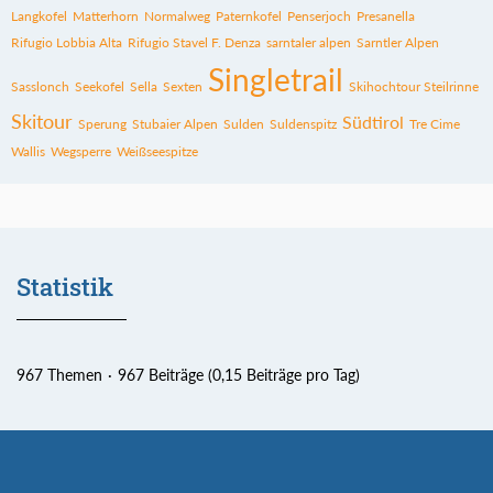
Langkofel
Matterhorn
Normalweg
Paternkofel
Penserjoch
Presanella
Rifugio Lobbia Alta
Rifugio Stavel F. Denza
sarntaler alpen
Sarntler Alpen
Singletrail
Sasslonch
Seekofel
Sella
Sexten
Skihochtour Steilrinne
Skitour
Südtirol
Sperung
Stubaier Alpen
Sulden
Suldenspitz
Tre Cime
Wallis
Wegsperre
Weißseespitze
Statistik
967 Themen
967 Beiträge (0,15 Beiträge pro Tag)