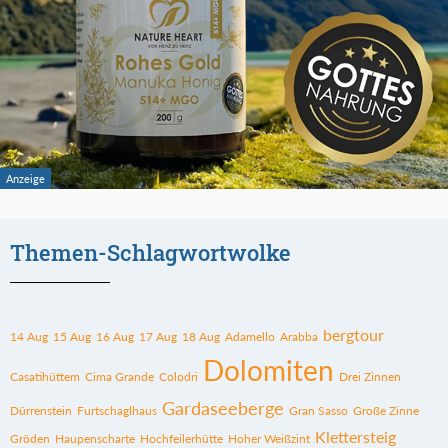
Themen-Schlagwortwolke
bergtour
14 Aug
15 Aug
16 Aug
17 Aug
18 Aug
Adamello
Arabba
Dolomiten
Casatihüttem
Cima Grande
Colodri
Drei Zinnen
Gardaseeberge
Dürrenstein
Furtschaglhaus
Gran Sasso
Große Zinne
Klettersteig
Gröden
Haupenscharte
Hochfeilerhütte
Hoher Weißzint