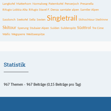
Langkofel
Matterhorn
Normalweg
Paternkofel
Penserjoch
Presanella
Rifugio Lobbia Alta
Rifugio Stavel F. Denza
sarntaler alpen
Sarntler Alpen
Singletrail
Sasslonch
Seekofel
Sella
Sexten
Skihochtour Steilrinne
Skitour
Südtirol
Sperung
Stubaier Alpen
Sulden
Suldenspitz
Tre Cime
Wallis
Wegsperre
Weißseespitze
Statistik
967 Themen
967 Beiträge (0,15 Beiträge pro Tag)