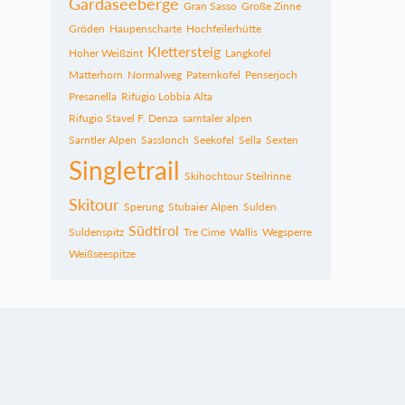
Gardaseeberge
Gran Sasso
Große Zinne
Gröden
Haupenscharte
Hochfeilerhütte
Klettersteig
Hoher Weißzint
Langkofel
Matterhorn
Normalweg
Paternkofel
Penserjoch
Presanella
Rifugio Lobbia Alta
Rifugio Stavel F. Denza
sarntaler alpen
Sarntler Alpen
Sasslonch
Seekofel
Sella
Sexten
Singletrail
Skihochtour Steilrinne
Skitour
Sperung
Stubaier Alpen
Sulden
Südtirol
Suldenspitz
Tre Cime
Wallis
Wegsperre
Weißseespitze