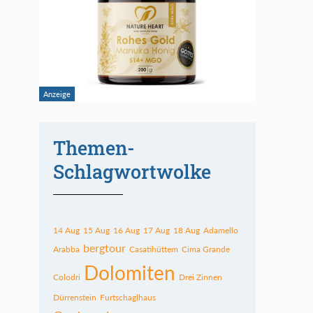
Themen-
Schlagwortwolke
14 Aug
15 Aug
16 Aug
17 Aug
18 Aug
Adamello
bergtour
Arabba
Casatihüttem
Cima Grande
Dolomiten
Colodri
Drei Zinnen
Dürrenstein
Furtschaglhaus