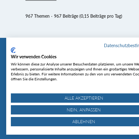
967 Themen
967 Beiträge (0,15 Beiträge pro Tag)
Datenschutzbest
Wir verwenden Cookies
Tourentipp
Service
Wir können diese zur Analyse unserer Besucherdaten platzieren, um unsere We
verbessern, personalisierte Inhalte anzuzeigen und Ihnen ein großartiges Webse
Erlebnis zu bieten. Für weitere Informationen zu den von uns verwendeten Co
Über uns
Wetter & Lawine
öffnen Sie die Einstellungen.
Touren
Bergjournal
Hütten
Gipfelkonferenz
MyTourentipp
ALLE AKZEPTIEREN
NEIN, ANPASSEN
ABLEHNEN
© Tourentipp.com 2025