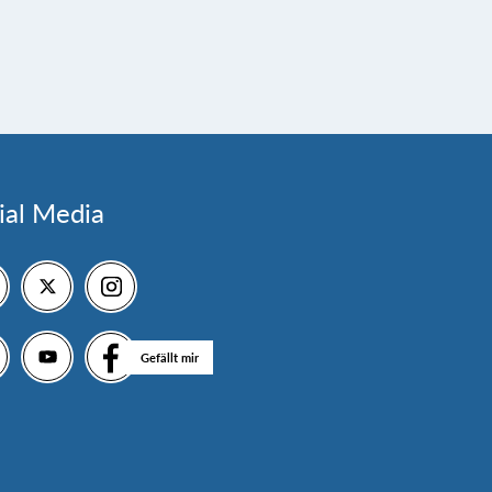
ial Media
Gefällt mir