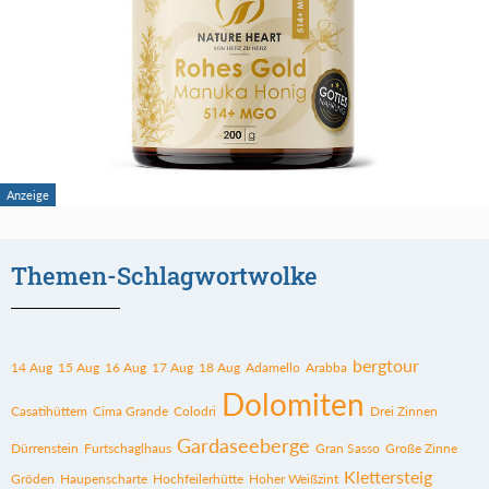
Themen-Schlagwortwolke
bergtour
14 Aug
15 Aug
16 Aug
17 Aug
18 Aug
Adamello
Arabba
Dolomiten
Casatihüttem
Cima Grande
Colodri
Drei Zinnen
Gardaseeberge
Dürrenstein
Furtschaglhaus
Gran Sasso
Große Zinne
Klettersteig
Gröden
Haupenscharte
Hochfeilerhütte
Hoher Weißzint