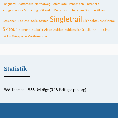
Langkofel
Matterhorn
Normalweg
Paternkofel
Penserjoch
Presanella
Rifugio Lobbia Alta
Rifugio Stavel F. Denza
sarntaler alpen
Sarntler Alpen
Singletrail
Sasslonch
Seekofel
Sella
Sexten
Skihochtour Steilrinne
Skitour
Südtirol
Sperung
Stubaier Alpen
Sulden
Suldenspitz
Tre Cime
Wallis
Wegsperre
Weißseespitze
Statistik
966 Themen
966 Beiträge (0,15 Beiträge pro Tag)