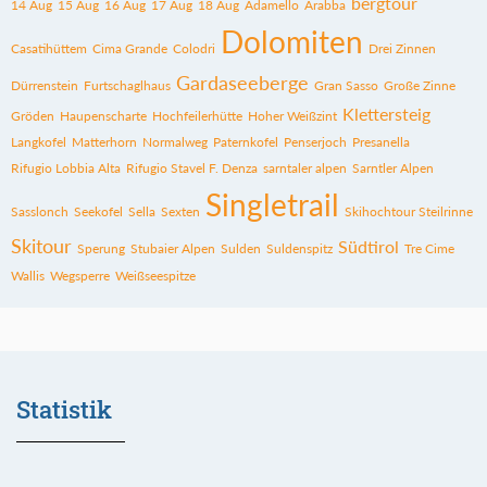
bergtour
14 Aug
15 Aug
16 Aug
17 Aug
18 Aug
Adamello
Arabba
Dolomiten
Casatihüttem
Cima Grande
Colodri
Drei Zinnen
Gardaseeberge
Dürrenstein
Furtschaglhaus
Gran Sasso
Große Zinne
Klettersteig
Gröden
Haupenscharte
Hochfeilerhütte
Hoher Weißzint
Langkofel
Matterhorn
Normalweg
Paternkofel
Penserjoch
Presanella
Rifugio Lobbia Alta
Rifugio Stavel F. Denza
sarntaler alpen
Sarntler Alpen
Singletrail
Sasslonch
Seekofel
Sella
Sexten
Skihochtour Steilrinne
Skitour
Südtirol
Sperung
Stubaier Alpen
Sulden
Suldenspitz
Tre Cime
Wallis
Wegsperre
Weißseespitze
Statistik