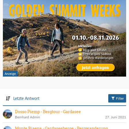
Letzte Antwort
Filter
Dosso Piemp - Bergtour - Gardasee
Bernhard Admin
27. Juni 2021
Monte Biaena - Gardaseeberge - Bergwanderung