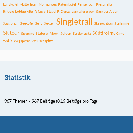
Langkofel
Matterhorn
Normalweg
Paternkofel
Penserjoch
Presanella
Rifugio Lobbia Alta
Rifugio Stavel F. Denza
sarntaler alpen
Sarntler Alpen
Singletrail
Sasslonch
Seekofel
Sella
Sexten
Skihochtour Steilrinne
Skitour
Südtirol
Sperung
Stubaier Alpen
Sulden
Suldenspitz
Tre Cime
Wallis
Wegsperre
Weißseespitze
Statistik
967 Themen
967 Beiträge (0,15 Beiträge pro Tag)