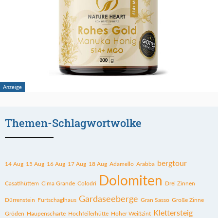
Themen-Schlagwortwolke
bergtour
14 Aug
15 Aug
16 Aug
17 Aug
18 Aug
Adamello
Arabba
Dolomiten
Casatihüttem
Cima Grande
Colodri
Drei Zinnen
Gardaseeberge
Dürrenstein
Furtschaglhaus
Gran Sasso
Große Zinne
Klettersteig
Gröden
Haupenscharte
Hochfeilerhütte
Hoher Weißzint