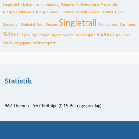
Langkofel
Matterhorn
Normalweg
Paternkofel
Penserjoch
Presanella
Rifugio Lobbia Alta
Rifugio Stavel F. Denza
sarntaler alpen
Sarntler Alpen
Singletrail
Sasslonch
Seekofel
Sella
Sexten
Skihochtour Steilrinne
Skitour
Südtirol
Sperung
Stubaier Alpen
Sulden
Suldenspitz
Tre Cime
Wallis
Wegsperre
Weißseespitze
Statistik
967 Themen
967 Beiträge (0,15 Beiträge pro Tag)