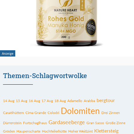
Themen-Schlagwortwolke
bergtour
14 Aug
15 Aug
16 Aug
17 Aug
18 Aug
Adamello
Arabba
Dolomiten
Casatihüttem
Cima Grande
Colodri
Drei Zinnen
Gardaseeberge
Dürrenstein
Furtschaglhaus
Gran Sasso
Große Zinne
Klettersteig
Gröden
Haupenscharte
Hochfeilerhütte
Hoher Weißzint