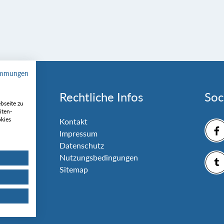
immungen
Rechtliche Infos
Soc
bseite zu
iten-
okies
nlage
Kontakt
Impressum
Datenschutz
Nutzungsbedingungen
Sitemap