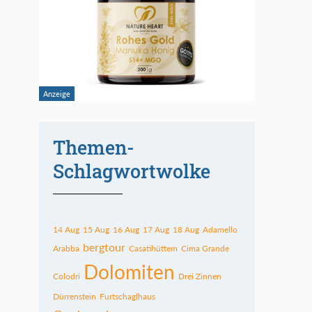
Themen-
Schlagwortwolke
14 Aug
15 Aug
16 Aug
17 Aug
18 Aug
Adamello
bergtour
Arabba
Casatihüttem
Cima Grande
Dolomiten
Colodri
Drei Zinnen
Dürrenstein
Furtschaglhaus