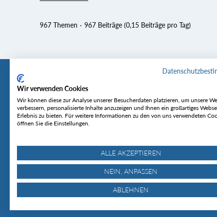
967 Themen
967 Beiträge (0,15 Beiträge pro Tag)
Datenschutzbest
Wir verwenden Cookies
Tourentipp
Service
Wir können diese zur Analyse unserer Besucherdaten platzieren, um unsere We
verbessern, personalisierte Inhalte anzuzeigen und Ihnen ein großartiges Webse
Erlebnis zu bieten. Für weitere Informationen zu den von uns verwendeten Co
Über uns
Wetter & Lawine
öffnen Sie die Einstellungen.
Touren
Bergjournal
Hütten
Gipfelkonferenz
MyTourentipp
ALLE AKZEPTIEREN
NEIN, ANPASSEN
ABLEHNEN
© Tourentipp.com 2025