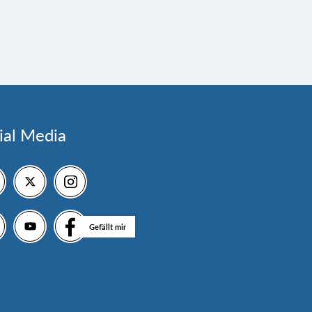
ial Media
Gefällt mir