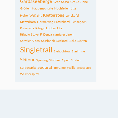
Gardaseeberge
Gran Sasso
Große Zinne
Gröden
Haupenscharte
Hochfeilerhütte
Klettersteig
Hoher Weißzint
Langkofel
Matterhorn
Normalweg
Paternkofel
Penserjoch
Presanella
Rifugio Lobbia Alta
Rifugio Stavel F. Denza
sarntaler alpen
Sarntler Alpen
Sasslonch
Seekofel
Sella
Sexten
Singletrail
Skihochtour Steilrinne
Skitour
Sperung
Stubaier Alpen
Sulden
Südtirol
Suldenspitz
Tre Cime
Wallis
Wegsperre
Weißseespitze