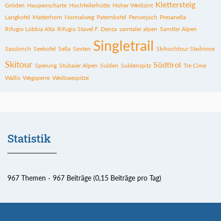
Klettersteig
Gröden
Haupenscharte
Hochfeilerhütte
Hoher Weißzint
Langkofel
Matterhorn
Normalweg
Paternkofel
Penserjoch
Presanella
Rifugio Lobbia Alta
Rifugio Stavel F. Denza
sarntaler alpen
Sarntler Alpen
Singletrail
Sasslonch
Seekofel
Sella
Sexten
Skihochtour Steilrinne
Skitour
Südtirol
Sperung
Stubaier Alpen
Sulden
Suldenspitz
Tre Cime
Wallis
Wegsperre
Weißseespitze
Statistik
967 Themen
967 Beiträge (0,15 Beiträge pro Tag)