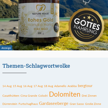
Themen-Schlagwortwolke
bergtour
14 Aug
15 Aug
16 Aug
17 Aug
18 Aug
Adamello
Arabba
Dolomiten
Casatihüttem
Cima Grande
Colodri
Drei Zinnen
Gardaseeberge
Dürrenstein
Furtschaglhaus
Gran Sasso
Große Zinne