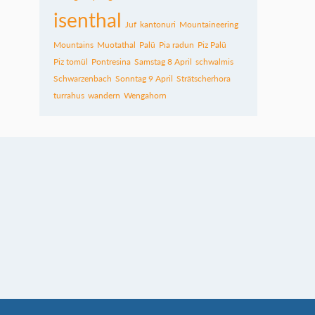
isenthal
Juf
kantonuri
Mountaineering
Mountains
Muotathal
Palü
Pia radun
Piz Palü
Piz tomül
Pontresina
Samstag 8 April
schwalmis
Schwarzenbach
Sonntag 9 April
Strätscherhora
turrahus
wandern
Wengahorn