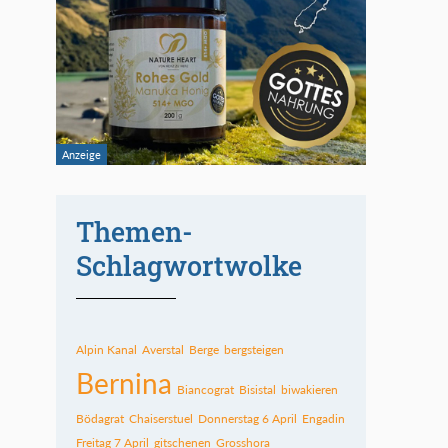
Themen-
Schlagwortwolke
Alpin Kanal
Averstal
Berge
bergsteigen
Bernina
Biancograt
Bisistal
biwakieren
Bödagrat
Chaiserstuel
Donnerstag 6 April
Engadin
Freitag 7 April
gitschenen
Grosshora