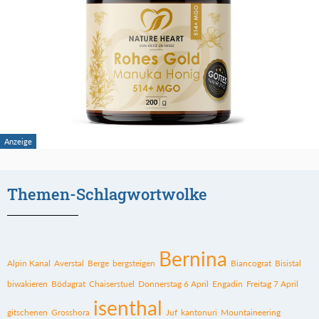
Themen-Schlagwortwolke
Bernina
Alpin Kanal
Averstal
Berge
bergsteigen
Biancograt
Bisistal
biwakieren
Bödagrat
Chaiserstuel
Donnerstag 6 April
Engadin
Freitag 7 April
isenthal
gitschenen
Grosshora
Juf
kantonuri
Mountaineering