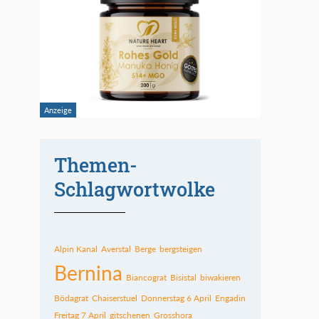
Themen-
Schlagwortwolke
Alpin Kanal
Averstal
Berge
bergsteigen
Bernina
Biancograt
Bisistal
biwakieren
Bödagrat
Chaiserstuel
Donnerstag 6 April
Engadin
Freitag 7 April
gitschenen
Grosshora