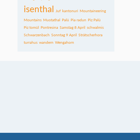
isenthal
Juf
kantonuri
Mountaineering
Mountains
Muotathal
Palü
Pia radun
Piz Palü
Piz tomül
Pontresina
Samstag 8 April
schwalmis
Schwarzenbach
Sonntag 9 April
Strätscherhora
turrahus
wandern
Wengahorn