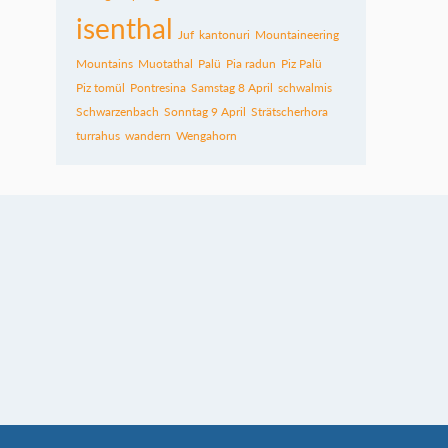
isenthal
Juf
kantonuri
Mountaineering
Mountains
Muotathal
Palü
Pia radun
Piz Palü
Piz tomül
Pontresina
Samstag 8 April
schwalmis
Schwarzenbach
Sonntag 9 April
Strätscherhora
turrahus
wandern
Wengahorn