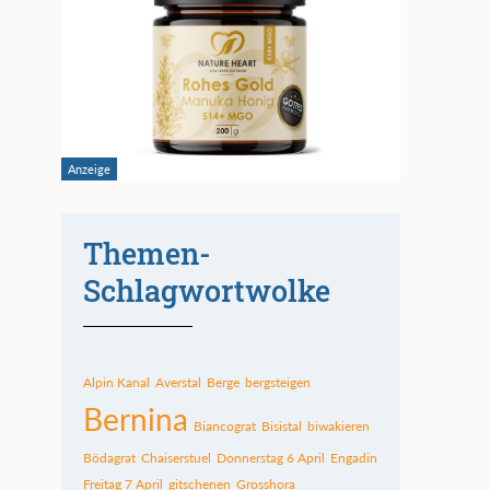
Themen-
Schlagwortwolke
Alpin Kanal
Averstal
Berge
bergsteigen
Bernina
Biancograt
Bisistal
biwakieren
Bödagrat
Chaiserstuel
Donnerstag 6 April
Engadin
Freitag 7 April
gitschenen
Grosshora