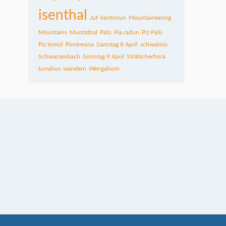
isenthal
Juf
kantonuri
Mountaineering
Mountains
Muotathal
Palü
Pia radun
Piz Palü
Piz tomül
Pontresina
Samstag 8 April
schwalmis
Schwarzenbach
Sonntag 9 April
Strätscherhora
turrahus
wandern
Wengahorn