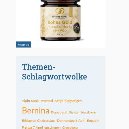
Themen-
Schlagwortwolke
Alpin Kanal
Averstal
Berge
bergsteigen
Bernina
Biancograt
Bisistal
biwakieren
Bödagrat
Chaiserstuel
Donnerstag 6 April
Engadin
Freitag 7 April
gitschenen
Grosshora