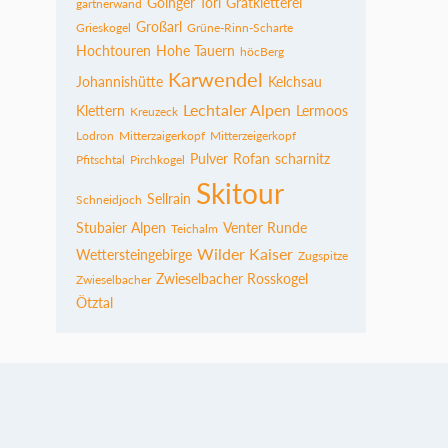
Goinger Törl
Gratkletterei
gartnerwand
Großarl
Grieskogel
Grüne-Rinn-Scharte
Hochtouren
Hohe Tauern
höcBerg
Karwendel
Johannishütte
Kelchsau
Lechtaler Alpen
Klettern
Lermoos
Kreuzeck
Lodron
Mitterzaigerkopf
Mitterzeigerkopf
Pulver
Rofan
scharnitz
Pfitschtal
Pirchkogel
Skitour
Sellrain
Schneidjoch
Stubaier Alpen
Venter Runde
Teichalm
Wilder Kaiser
Wettersteingebirge
Zugspitze
Zwieselbacher Rosskogel
Zwieselbacher
Ötztal