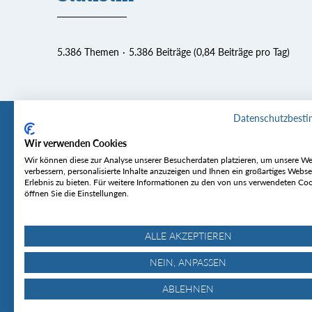
5.386 Themen
5.386 Beiträge (0,84 Beiträge pro Tag)
Datenschutzbest
Wir verwenden Cookies
Tourentipp
Service
Wir können diese zur Analyse unserer Besucherdaten platzieren, um unsere We
verbessern, personalisierte Inhalte anzuzeigen und Ihnen ein großartiges Webse
Erlebnis zu bieten. Für weitere Informationen zu den von uns verwendeten Co
Über uns
Wetter & Lawine
öffnen Sie die Einstellungen.
Touren
Bergjournal
Hütten
Gipfelkonferenz
MyTourentipp
ALLE AKZEPTIEREN
NEIN, ANPASSEN
ABLEHNEN
© Tourentipp.com 2025