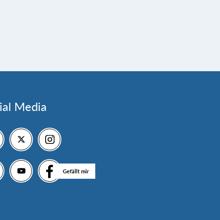
ial Media
Gefällt mir