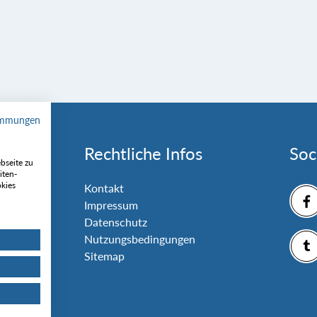
immungen
Rechtliche Infos
Soc
bseite zu
iten-
okies
nlage
Kontakt
Impressum
Datenschutz
Nutzungsbedingungen
Sitemap