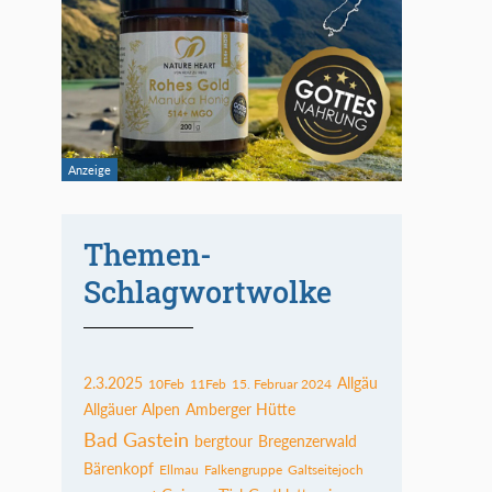
Themen-
Schlagwortwolke
2.3.2025
Allgäu
10Feb
11Feb
15. Februar 2024
Allgäuer Alpen
Amberger Hütte
Bad Gastein
bergtour
Bregenzerwald
Bärenkopf
Ellmau
Falkengruppe
Galtseitejoch