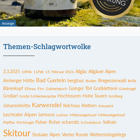
Themen-Schlagwortwolke
2.3.2025
Allgäu
Allgäuer Alpen
10Feb
11Feb
15. Februar 2024
Bad Gastein
Amberger Hütte
bergtour
Bregenzerwald
Boden
Brille
Bärenkopf
Goinger Törl
Gratkletterei
Ellmau
Firn
Galtseitejoch
Grieskogel
Großarl
Hochtouren
Hohe Tauern
Große Schlenkerspitze
höcBerg
Karwendel
Johannishütte
Kelchsau
Klettern
Kreuzeck
Lechtaler Alpen
Lermoos
Lodron
Mitterzaigerkopf
Mitterzeigerkopf
Pulver
Rofan
scharnitz
Sellrain
Pfafflar
Pirchkogel
Schneidjoch
Skitour
Stubaier Alpen
Venter Runde
Wettersteingebirge