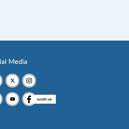
ial Media
Gefällt mir