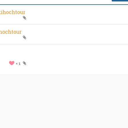
kihochtour
ihochtour
1