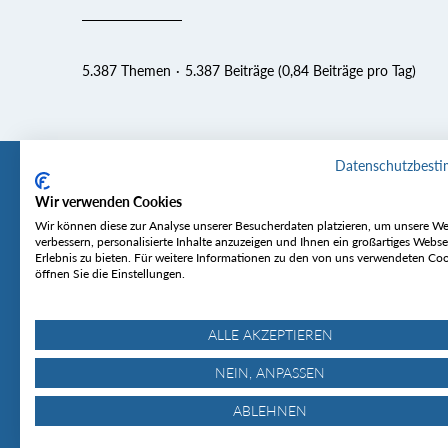
5.387 Themen
5.387 Beiträge (0,84 Beiträge pro Tag)
Datenschutzbest
Wir verwenden Cookies
Tourentipp
Service
Wir können diese zur Analyse unserer Besucherdaten platzieren, um unsere We
verbessern, personalisierte Inhalte anzuzeigen und Ihnen ein großartiges Webse
Erlebnis zu bieten. Für weitere Informationen zu den von uns verwendeten Co
Über uns
Wetter & Lawine
öffnen Sie die Einstellungen.
Touren
Bergjournal
Hütten
Gipfelkonferenz
MyTourentipp
ALLE AKZEPTIEREN
NEIN, ANPASSEN
ABLEHNEN
© Tourentipp.com 2025