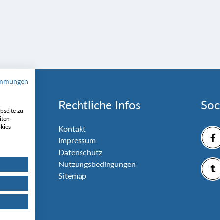
immungen
Rechtliche Infos
Soc
bseite zu
iten-
okies
nlage
Kontakt
Impressum
Datenschutz
Nutzungsbedingungen
Sitemap