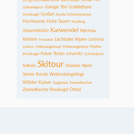
Goinger Törl
Gratkletterei
Galtseitejoch
Großarl
Grieskogel
Große Schlenkerspitze
Hochtouren
Hohe Tauern
höcBerg
Karwendel
Johannishütte
Kelchsau
Lechtaler Alpen
Klettern
Lermoos
Kreuzeck
Lodron
Mitterzaigerkopf
Mitterzeigerkopf
Pfafflar
Pulver
Rofan
scharnitz
Pirchkogel
Schneidjoch
Skitour
Sellrain
Stubaier Alpen
Venter Runde
Wettersteingebirge
Wilder Kaiser
Zugspitze
Zwieselbacher
Zwieselbacher Rosskogel
Ötztal