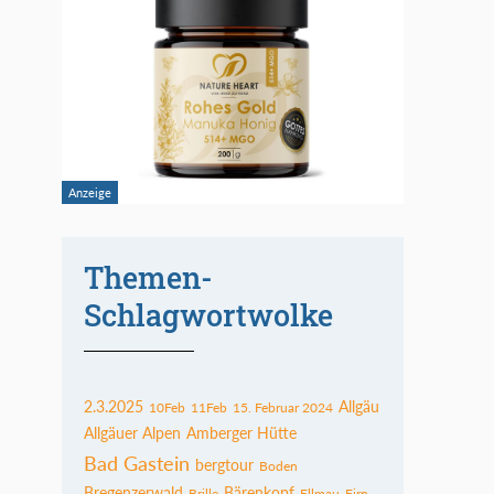
Themen-
Schlagwortwolke
2.3.2025
Allgäu
10Feb
11Feb
15. Februar 2024
Allgäuer Alpen
Amberger Hütte
Bad Gastein
bergtour
Boden
Bregenzerwald
Bärenkopf
Brille
Ellmau
Firn