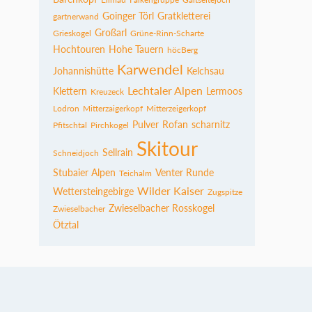
Goinger Törl
Gratkletterei
gartnerwand
Großarl
Grieskogel
Grüne-Rinn-Scharte
Hochtouren
Hohe Tauern
höcBerg
Karwendel
Johannishütte
Kelchsau
Lechtaler Alpen
Klettern
Lermoos
Kreuzeck
Lodron
Mitterzaigerkopf
Mitterzeigerkopf
Pulver
Rofan
scharnitz
Pfitschtal
Pirchkogel
Skitour
Sellrain
Schneidjoch
Stubaier Alpen
Venter Runde
Teichalm
Wilder Kaiser
Wettersteingebirge
Zugspitze
Zwieselbacher Rosskogel
Zwieselbacher
Ötztal