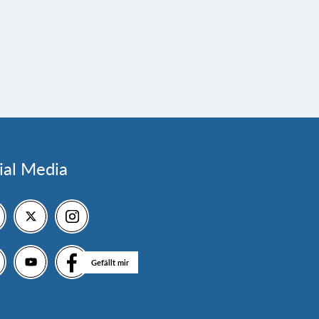
ial Media
Gefällt mir