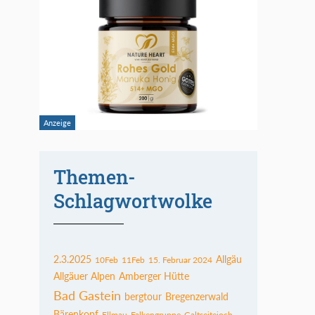
Themen-
Schlagwortwolke
2.3.2025
Allgäu
10Feb
11Feb
15. Februar 2024
Allgäuer Alpen
Amberger Hütte
Bad Gastein
bergtour
Bregenzerwald
Bärenkopf
Ellmau
Falkengruppe
Galtseitejoch