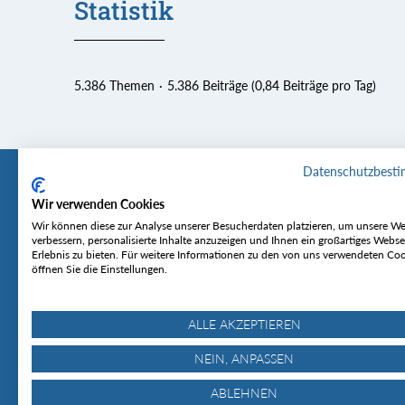
Statistik
5.386 Themen
5.386 Beiträge (0,84 Beiträge pro Tag)
Datenschutzbest
Wir verwenden Cookies
Tourentipp
Service
Wir können diese zur Analyse unserer Besucherdaten platzieren, um unsere We
verbessern, personalisierte Inhalte anzuzeigen und Ihnen ein großartiges Webse
Erlebnis zu bieten. Für weitere Informationen zu den von uns verwendeten Co
Über uns
Wetter & Lawine
öffnen Sie die Einstellungen.
Touren
Bergjournal
Hütten
Gipfelkonferenz
MyTourentipp
ALLE AKZEPTIEREN
NEIN, ANPASSEN
ABLEHNEN