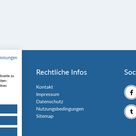
immungen
Rechtliche Infos
Soc
bseite zu
iten-
okies
nlage
Kontakt
Impressum
Datenschutz
Nutzungsbedingungen
Sitemap