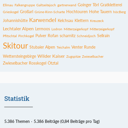
Goinger Törl
Gratkletterei
Ellmau
Falkengruppe
Galtseitejoch
gartnerwand
Großarl
Hochtouren
Hohe Tauern
Grieskogel
Grüne-Rinn-Scharte
höcBerg
Karwendel
Johannishütte
Kelchsau
Klettern
Kreuzeck
Lechtaler Alpen
Lermoos
Lodron
Mitterzaigerkopf
Mitterzeigerkopf
Pulver
Rofan
scharnitz
Sellrain
Pfitschtal
Pirchkogel
Schneidjoch
Skitour
Stubaier Alpen
Venter Runde
Teichalm
Wilder Kaiser
Wettersteingebirge
Zugspitze
Zwieselbacher
Zwieselbacher Rosskogel
Ötztal
Statistik
5.386 Themen
5.386 Beiträge (0,84 Beiträge pro Tag)