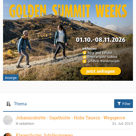
Thema
Filter
Johannishütte - Sajathütte - Hohe Tauern - Wegsperre
tt redaktion
31. Juli 2015
Klagenfurter Jubiläumsweg