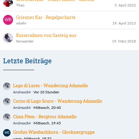
Theo
5. April 2022
Griesner Kar - Regalpscharte
wbehr
19. April 2015
Kaiseralmen von Gasteig aus
fanwander
19. März 2018
Letzte Beiträge
Lago di Lares - Wanderung Adamello
Andreas84
Vor 10 Stunden
Corno di Lago Scuro - Wanderung Adamello
Andreas84
Mittwoch, 20:40
Cima Plem - Bergtour Adamello
Andreas84
Mittwoch, 19:45
Großes Wiesbachhorn - Glocknergruppe
wege
Mittwoch, 18:32