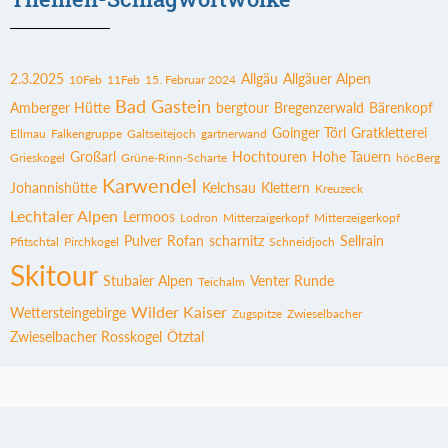
2.3.2025
Allgäu
Allgäuer Alpen
10Feb
11Feb
15. Februar 2024
Bad Gastein
Amberger Hütte
bergtour
Bregenzerwald
Bärenkopf
Goinger Törl
Gratkletterei
Ellmau
Falkengruppe
Galtseitejoch
gartnerwand
Großarl
Hochtouren
Hohe Tauern
Grieskogel
Grüne-Rinn-Scharte
höcBerg
Karwendel
Johannishütte
Kelchsau
Klettern
Kreuzeck
Lechtaler Alpen
Lermoos
Lodron
Mitterzaigerkopf
Mitterzeigerkopf
Pulver
Rofan
scharnitz
Sellrain
Pfitschtal
Pirchkogel
Schneidjoch
Skitour
Stubaier Alpen
Venter Runde
Teichalm
Wilder Kaiser
Wettersteingebirge
Zugspitze
Zwieselbacher
Zwieselbacher Rosskogel
Ötztal