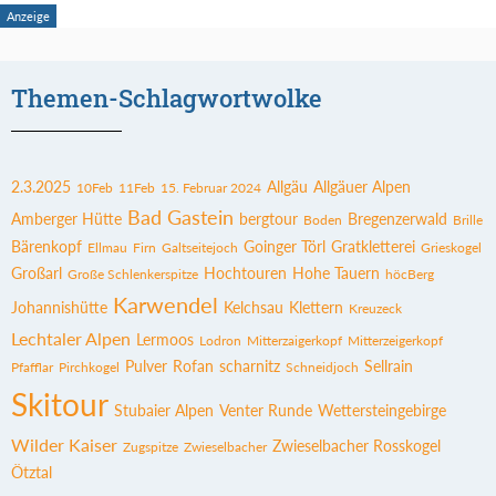
Themen-Schlagwortwolke
2.3.2025
Allgäu
Allgäuer Alpen
10Feb
11Feb
15. Februar 2024
Bad Gastein
Amberger Hütte
bergtour
Bregenzerwald
Boden
Brille
Bärenkopf
Goinger Törl
Gratkletterei
Ellmau
Firn
Galtseitejoch
Grieskogel
Großarl
Hochtouren
Hohe Tauern
Große Schlenkerspitze
höcBerg
Karwendel
Johannishütte
Kelchsau
Klettern
Kreuzeck
Lechtaler Alpen
Lermoos
Lodron
Mitterzaigerkopf
Mitterzeigerkopf
Pulver
Rofan
scharnitz
Sellrain
Pfafflar
Pirchkogel
Schneidjoch
Skitour
Stubaier Alpen
Venter Runde
Wettersteingebirge
Wilder Kaiser
Zwieselbacher Rosskogel
Zugspitze
Zwieselbacher
Ötztal