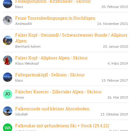
Feldalp(en)horn - Kitzbüheler - Skitour
klaus
20. Februar 2015
Feine Tourenbedingungen in Hochfügen
Andreas84
14. November 2021
Falzer Kopf - Steinmdl / Schwarzwasser-Runde / Allgäuer
Alpen
Bernhard Admin
23. Januar 2010
Falzer Kopf - Allgäuer Alpen - Skitour
Klaus Weiskopf
4. März 2019
Faltegartenköpfl - Sellrain - Skitour
klaus
13. Februar 2017
Falscher Kaserer - Zillertaler Alpen - Skitour
Jonas
26. Mai 2015
Falkenrunde und kleiner Ahornboden
SibylleR
15. Oktober 2019
Falkenkar mit gefundenem Ski + Stock (29.4.22)