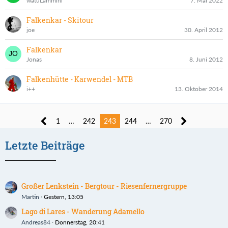
watuLammini
7. Mai 2022
Falkenkar - Skitour
joe
30. April 2012
Falkenkar
Jonas
8. Juni 2012
Falkenhütte - Karwendel - MTB
i++
13. Oktober 2014
1
…
242
243
244
…
270
Letzte Beiträge
Großer Lenkstein - Bergtour - Riesenfernergruppe
Martin
Gestern, 13:05
Lago di Lares - Wanderung Adamello
Andreas84
Donnerstag, 20:41