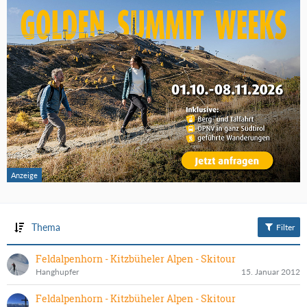
Thema
Filter
Feldalpenhorn - Kitzbüheler Alpen - Skitour
Hanghupfer
15. Januar 2012
Feldalpenhorn - Kitzbüheler Alpen - Skitour