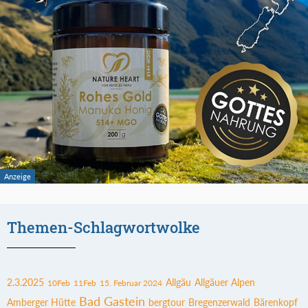
Themen-Schlagwortwolke
2.3.2025
Allgäu
Allgäuer Alpen
10Feb
11Feb
15. Februar 2024
Bad Gastein
Amberger Hütte
bergtour
Bregenzerwald
Bärenkopf