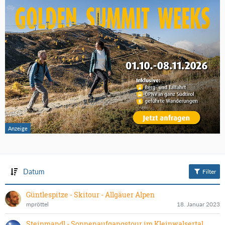
Datum
Filter
Güntlespitze - Skitour - Allgäuer Alpen
mpröttel
18. Januar 2023
Steinmandl - Sonnenaufgangstour im Kleinwalsertal