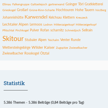
Goinger Törl
Gratkletterei
Ellmau
Falkengruppe
Galtseitejoch
gartnerwand
Großarl
Hochtouren
Hohe Tauern
Grieskogel
Grüne-Rinn-Scharte
höcBerg
Karwendel
Johannishütte
Kelchsau
Klettern
Kreuzeck
Lechtaler Alpen
Lermoos
Lodron
Mitterzaigerkopf
Mitterzeigerkopf
Pulver
Rofan
scharnitz
Sellrain
Pfitschtal
Pirchkogel
Schneidjoch
Skitour
Stubaier Alpen
Venter Runde
Teichalm
Wilder Kaiser
Wettersteingebirge
Zugspitze
Zwieselbacher
Zwieselbacher Rosskogel
Ötztal
Statistik
5.386 Themen
5.386 Beiträge (0,84 Beiträge pro Tag)